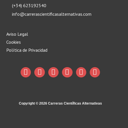
(+34) 623192540
info@carrerascientificasalternativas.com
Aviso Legal
Cookies
Política de Privacidad
F
T
L
I
Y
T
a
w
i
n
o
e
c
i
n
s
u
l
e
t
k
t
t
e
b
t
e
a
u
g
Copyright © 2026 Carreras Científicas Alternativas
o
e
d
g
b
r
o
r
i
r
e
a
k
n
a
m