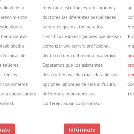
ealidad de la
mostrar a estudiantes, doctorados y
un
mprendimiento
doctores las diferentes posibilidades
con
estigadores.
laborales que existen para los
med
 herramientas
científicos e investigadores que desean
En
leabilidad, e
comenzar una carrera profesional
mar
s técnicas de
dentro o fuera del mundo académico.
pr
s talleres
Esperamos que los asistentes
pro
istentes
desarrollen una idea más clara de sus
cie
 los primeros
opciones laborales de cara al futuro.
Co
una nueva carrera
¡Infórmate sobre nuestras
tod
esional.
conferencias sin compromiso!
mate
Infórmate