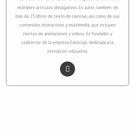
múltiples artículos divulgativos. Es autor, también, de
más de 25 libros de texto de ciencias, así como de sus
contenidos interactivos y multimedia, que incluyen
cientos de animaciones y vídeos. Es fundador y
codirector de la empresa Eduscopi, dedicada a la
innovación educativa.
L
i
n
k
e
d
i
n
-
i