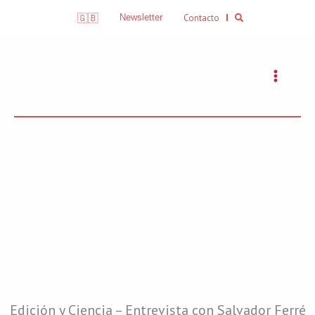
Skip
Search
🇬🇧
Contacto
Newsletter
to
content
PODCASTS - entrevistas
Edición y Ciencia – Entrevista con Salvador Ferré