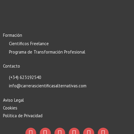
Formación
Científicos Freelance
Programa de Transformación Profesional
Contacto
(+34) 623192540
info@carrerascientificasalternativas.com
Aviso Legal
Cookies
Política de Privacidad
F
T
L
I
Y
T