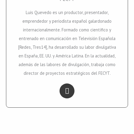
Luis Quevedo es un productor, presentador,
emprendedor y periodista español galardonado
internacionalmente. Formado como científico y
entrenado en comunicación en Televisión Española
[Redes, Tres14], ha desarrollado su labor divulgativa
en España, EE. UU. y América Latina. En la actualidad,
además de las labores de divulgación, trabaja como
director de proyectos estratégicos del FECYT.
L
i
n
k
e
d
i