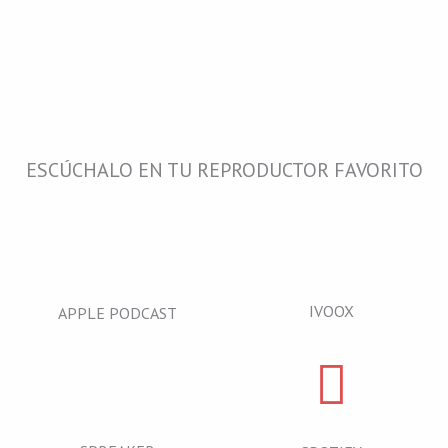
n
-
i
n
ESCÚCHALO EN TU REPRODUCTOR FAVORITO
IVOOX
APPLE PODCAST