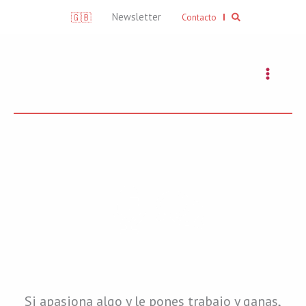
Skip
Search
Newsletter
🇬🇧
Contacto
to
content
PODCASTS - entrevistas
Si apasiona algo y le pones trabajo y ganas,