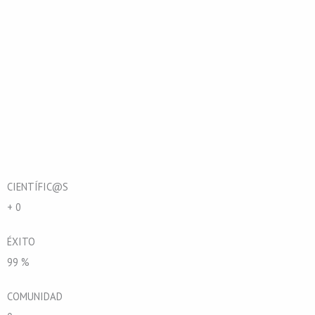
CIENTÍFIC@S
+
0
ÉXITO
99
%
COMUNIDAD