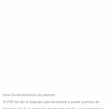
Irene Guriérrez
Asesora de patentes
“El POP me dio el empujón para atreverme a asumir puestos de
liderazgo desde el comienzo, derribando miedos e incertidumbres.