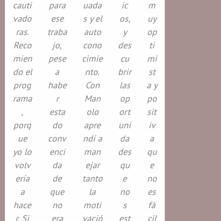
cauti
para
uada
ic
m
vado
ese
s y el
os,
uy
ras.
traba
auto
y
op
Reco
jo,
cono
des
ti
mien
pese
cimie
cu
mi
do el
a
nto.
brir
st
prog
habe
Con
las
a y
rama
r
Man
op
po
,
esta
olo
ort
sit
porq
do
apre
uni
iv
ue
conv
ndí a
da
a
yo lo
enci
man
des
qu
volv
da
ejar
qu
e
ería
de
tanto
e
no
a
que
la
no
es
hace
no
moti
s
fá
r. Si
era
vació
est
cil