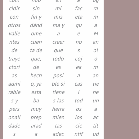
cidir
sin
mí
fac
ra
con
fin y
mis
eta
m
otros
dánd
ma y
qu
a
valie
ome
a
e
M
ntes
cuen
creer
no
an
de
ta de
que
s
ol
traye
que,
todo
coj
o
ctori
de
es
ea
m
as
hech
posi
a
an
admi
o, ya
ble si
cas
tie
rable
esta
tiene
i
ne
s y
ba
s las
tod
un
pers
muy
herra
os
a
onali
prep
mien
los
ac
dade
arad
tas
cie
tit
s
a
adec
ntíf
ud