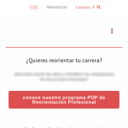
Skip
Search
Newsletter
🇬🇧
Contacto
to
content
¿Quieres reorientar tu carrera?
¿Necesitas aclarar tus ideas, e identificar tus competencias
de cara al nuevo horizonte?
conoce nuestro programa POP de
Reorientación Profesional