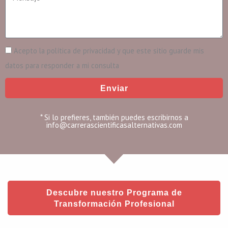
e
a
e
n
i
s
l
R
Acepto la política de privacidad y que este sitio guarde mis
a
G
datos para responder a mi consulta
j
P
e
Enviar
D
* Si lo prefieres, también puedes escribirnos a
info@carrerascientificasalternativas.com
Descubre nuestro Programa de
Transformación Profesional