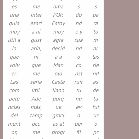
es
me
ama
s
s
una
inter
POP.
dó
pa
guía
esarí
Estoy
nd
ra
muy
a ni
muy
e y
to
útil a
gust
agra
cuá
m
la
aría,
decid
nd
ar
que
ni
a a
o
las
volv
que
Man
co
rie
er.
me
olo
nst
nd
Las
sería
Caste
ruir
as
com
útil.
llano
tu
de
pete
Ade
porq
nu
tu
ncias
más,
ue
ev
fut
del
tamp
graci
o
ur
ment
oco
as al
per
o
or,
me
progr
fil
pr