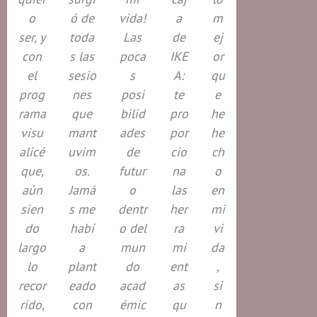
o
ó de
vida!
a
m
ser, y
toda
Las
de
ej
con
s las
poca
IKE
or
el
sesio
s
A:
qu
prog
nes
posi
te
e
rama
que
bilid
pro
he
visu
mant
ades
por
he
alicé
uvim
de
cio
ch
que,
os.
futur
na
o
aún
Jamá
o
las
en
sien
s me
dentr
her
mi
do
habí
o del
ra
vi
largo
a
mun
mi
da
lo
plant
do
ent
,
recor
eado
acad
as
si
rido,
con
émic
qu
n