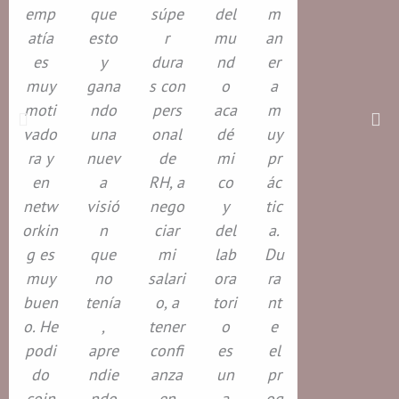
emp
que
súpe
del
m
atía
esto
r
mu
an
es
y
dura
nd
er
muy
gana
s con
o
a
moti
ndo
pers
aca
m
vado
una
onal
dé
uy
ra y
nuev
de
mi
pr
en
a
RH, a
co
ác
netw
visió
nego
y
tic
orkin
n
ciar
del
a.
g es
que
mi
lab
Du
muy
no
salari
ora
ra
buen
tenía
o, a
tori
nt
o. He
,
tener
o
e
podi
apre
confi
es
el
do
ndie
anza
un
pr
coin
ndo
en
a
og