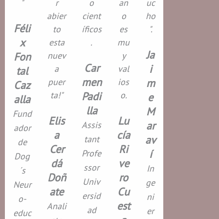
"
r
o
an
uc
abier
cient
o
ho
Féli
to
íficos
es
".
x
esta
.
mu
Ja
Fon
nuev
y
Car
i
a
val
tal
men
puer
ios
m
Caz
ta!"
Padi
o.
e
alla
lla
M
Fund
Elis
Lu
ar
Assis
ador
a
cía
av
tant
de
Cer
Ri
í
Profe
Dog
dá
ve
ssor
In
´s
Doñ
ro
Univ
ge
Neur
ate
Cu
ersid
ni
o-
est
Anali
ad
er
educ