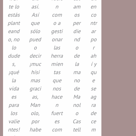
te lo
así.
n
am
en
estás
Así
com
os
co
plant
que
o a
per
ntr
eand
sólo
gesti
die
ar
o, no
pued
onar
nd
po
lo
o
las
o
r
dude
decir
herra
de
ah
s,
¡muc
mien
la
í y
¡qué
hísi
tas
ma
qu
la
mas
que
no
e
vida
graci
nos
de
se
es
as,
hace
Ma
ag
para
Man
n
nol
ra
los
olo,
fuert
o
de
valie
por
es
Cas
ce
ntes!
habe
com
tell
m