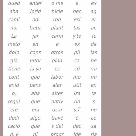
qued
anter
o me
e
ex
aba
iorid
hicie
nec
ag
cami
ad
ron
esi
er
no.
traba
plant
tas
ar.
La
jar
earm
y te
Te
meto
en
e
ex
da
dolo
cons
otros
pli
las
gía
ultor
plan
ca
he
tiene
ía ya
es
có
rra
cont
que
labor
mo
mi
enid
pens
ales
util
en
o,
aba
alter
iza
ta
requi
que
nativ
rla
s
ere
era
os a
s.T
ne
dedi
algo
travé
ú
ce
cació
que
s del
dec
sa
n, y
ni
progr
ide
ria