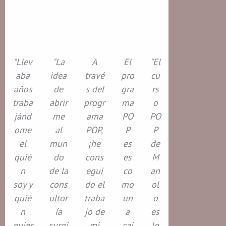
"Llev
"La
A
El
"El
aba
idea
travé
pro
cu
años
de
s del
gra
rs
traba
abrir
progr
ma
o
jánd
me
ama
PO
PO
ome
al
POP,
P
P
el
mun
¡he
es
de
quié
do
cons
es
M
n
de la
egui
co
an
soy y
cons
do el
mo
ol
quié
ultor
traba
un
o
n
ía
jo de
a
es
quier
surgi
mi
caj
lo