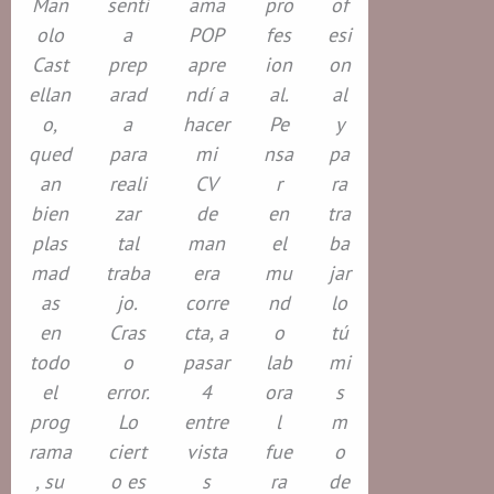
Man
sentí
ama
pro
of
olo
a
POP
fes
esi
Cast
prep
apre
ion
on
ellan
arad
ndí a
al.
al
o,
a
hacer
Pe
y
qued
para
mi
nsa
pa
an
reali
CV
r
ra
bien
zar
de
en
tra
plas
tal
man
el
ba
mad
traba
era
mu
jar
as
jo.
corre
nd
lo
en
Cras
cta, a
o
tú
todo
o
pasar
lab
mi
el
error.
4
ora
s
prog
Lo
entre
l
m
rama
ciert
vista
fue
o
, su
o es
s
ra
de