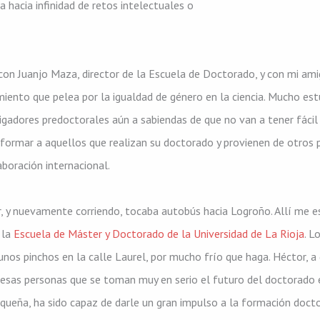
hacia infinidad de retos intelectuales o
con Juanjo Maza, director de la Escuela de Doctorado, y con mi amig
miento que pelea por la igualdad de género en la ciencia. Mucho es
stigadores predoctorales aún a sabiendas de que no van a tener fác
formar a aquellos que realizan su doctorado y provienen de otros p
aboración internacional.
r, y nuevamente corriendo, tocaba autobús hacia Logroño. Allí me e
 la
Escuela de Máster y Doctorado de la Universidad de La Rioja
. L
nos pinchos en la calle Laurel, por mucho frío que haga. Héctor, a 
 esas personas que se toman muy en serio el futuro del doctorado e
equeña, ha sido capaz de darle un gran impulso a la formación doc