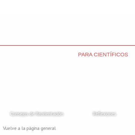
Skip
to
content
PARA CIENTÍFICOS
Consejos de Reorientación
Reflexiones
Vuelve a la página general